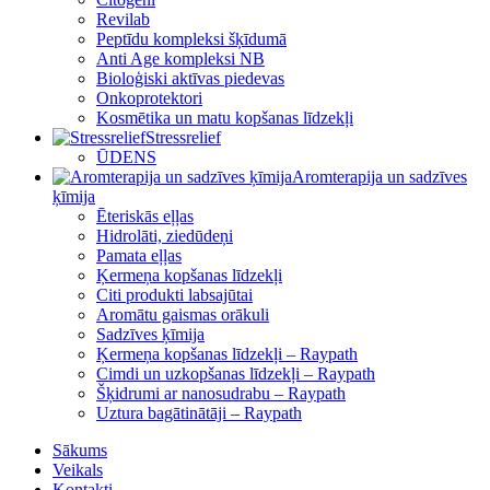
Revilab
Peptīdu kompleksi šķīdumā
Anti Age kompleksi NB
Bioloģiski aktīvas piedevas
Onkoprotektori
Kosmētika un matu kopšanas līdzekļi
Stressrelief
ŪDENS
Aromterapija un sadzīves
ķīmija
Ēteriskās eļļas
Hidrolāti, ziedūdeņi
Pamata eļļas
Ķermeņa kopšanas līdzekļi
Citi produkti labsajūtai
Aromātu gaismas orākuli
Sadzīves ķīmija
Ķermeņa kopšanas līdzekļi – Raypath
Cimdi un uzkopšanas līdzekļi – Raypath
Šķidrumi ar nanosudrabu – Raypath
Uztura bagātinātāji – Raypath
Sākums
Veikals
Kontakti