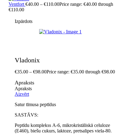
Ventfort
€
40.00
–
€
110.00
Price range: €40.00 through
€110.00
Izpārdots
Vladonix
€
35.00
–
€
98.00
Price range: €35.00 through €98.00
Apraksts
Apraksts
Aizvērt
Satur tīmusa peptīdus
SASTĀVS:
Peptīdu komplekss А-6, mikrokristāliskā celuloze
(Е460), biešu cukurs, laktoze, pretsalipes viela-80.