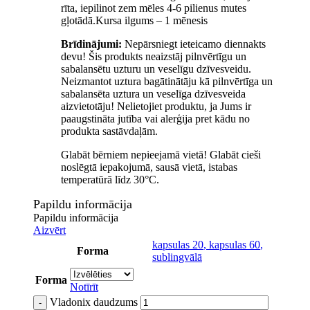
rīta, iepilinot zem mēles 4-6 pilienus mutes
gļotādā.Kursa ilgums – 1 mēnesis
Brīdinājumi:
Nepārsniegt ieteicamo diennakts
devu! Šis produkts neaizstāj pilnvērtīgu un
sabalansētu uzturu un veselīgu dzīvesveidu.
Neizmantot uztura bagātinātāju kā pilnvērtīga un
sabalansēta uztura un veselīga dzīvesveida
aizvietotāju! Nelietojiet produktu, ja Jums ir
paaugstināta jutība vai alerģija pret kādu no
produkta sastāvdaļām.
Glabāt bērniem nepieejamā vietā! Glabāt cieši
noslēgtā iepakojumā, sausā vietā, istabas
temperatūrā līdz 30°C.
Papildu informācija
Papildu informācija
Aizvērt
kapsulas 20
,
kapsulas 60
,
Forma
sublingvālā
Forma
Notīrīt
Vladonix daudzums