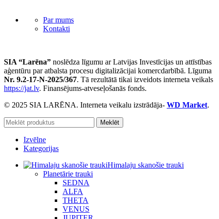
Par mums
Kontakti
SIA “Larēna”
noslēdza līgumu ar Latvijas Investīcijas un attīstības
aģentūru par atbalsta procesu digitalizācijai komercdarbībā. Līguma
Nr. 9.2-17-N-2025/367
. Tā rezultātā tikai izveidots interneta veikals
https://jat.lv
. Finansējums-atveseļošanās fonds.
© 2025 SIA LARĒNA. Interneta veikalu izstrādāja-
WD Market
.
Meklēt
Izvēlne
Kategorijas
Himalaju skanošie trauki
Planetārie trauki
SEDNA
ALFA
THETA
VENUS
JUPITER