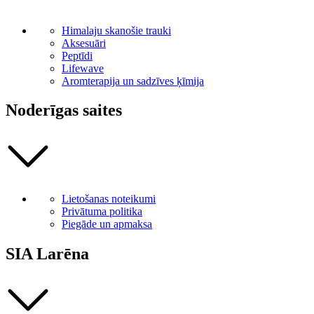
Himalaju skanošie trauki
Aksesuāri
Peptīdi
Lifewave
Aromterapija un sadzīves ķīmija
Noderīgas saites
Lietošanas noteikumi
Privātuma politika
Piegāde un apmaksa
SIA Larēna