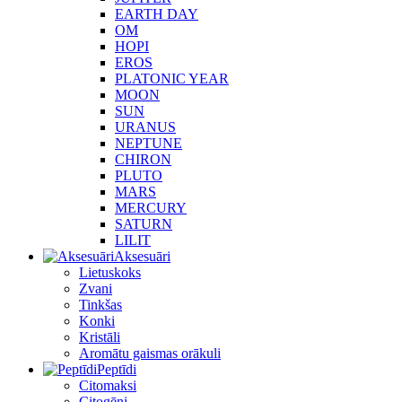
EARTH DAY
OM
HOPI
EROS
PLATONIC YEAR
MOON
SUN
URANUS
NEPTUNE
CHIRON
PLUTO
MARS
MERCURY
SATURN
LILIT
Aksesuāri
Lietuskoks
Zvani
Tinkšas
Konki
Kristāli
Aromātu gaismas orākuli
Peptīdi
Citomaksi
Citogēni