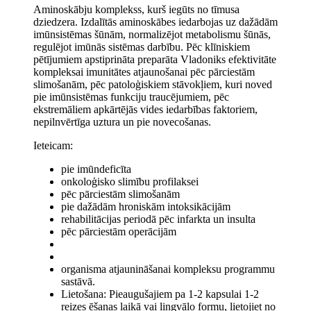
Aminoskābju komplekss, kurš iegūts no tīmusa
dziedzera. Izdalītās aminoskābes iedarbojas uz dažādām
imūnsistēmas šūnām, normalizējot metabolismu šūnās,
regulējot imūnās sistēmas darbību. Pēc klīniskiem
pētījumiem apstiprināta preparāta Vladoniks efektivitāte
kompleksai imunitātes atjaunošanai pēc pārciestām
slimošanām, pēc patoloģiskiem stāvokļiem, kuri noved
pie imūnsistēmas funkciju traucējumiem, pēc
ekstremāliem apkārtējās vides iedarbības faktoriem,
nepilnvērtīga uztura un pie novecošanas.
Ieteicam:
pie imūndeficīta
onkoloģisko slimību profilaksei
pēc pārciestām slimošanām
pie dažādām hroniskām intoksikācijām
rehabilitācijas periodā pēc infarkta un insulta
pēc pārciestām operācijām
organisma atjaunināšanai kompleksu programmu
sastāvā.
Lietošana: Pieaugušajiem pa 1-2 kapsulai 1-2
reizes ēšanas laikā vai lingvālo formu, lietojiet no