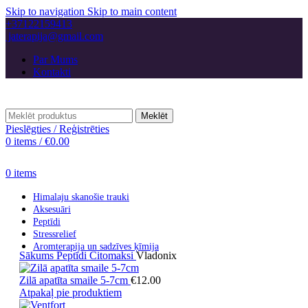
Skip to navigation
Skip to main content
+37122159413
jaterapija@gmail.com
Par Mums
Kontakti
Meklēt
Pieslēgties / Reģistrēties
0
items
/
€
0.00
0
items
Himalaju skanošie trauki
Aksesuāri
Peptīdi
Stressrelief
Aromterapija un sadzīves ķīmija
Sākums
Peptīdi
Citomaksi
Vladonix
Zilā apatīta smaile 5-7cm
€
12.00
Atpakaļ pie produktiem