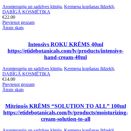
Aromterapija un sadzīves ķīmija
,
Ķermeņa kopšanas līdzekļi
,
DABĪGĀ KOSMĒTIKA
€
22.00
Pievienot grozam
Ātrais skats
Intensīvs ROKU KRĒMS 40ml
https://etidebotanicals.com/lv/products/intensive-
hand-cream-40ml
Aromterapija un sadzīves ķīmija
,
Ķermeņa kopšanas līdzekļi
,
DABĪGĀ KOSMĒTIKA
€
14.00
Pievienot grozam
Ātrais skats
Mitrinošs KRĒMS “SOLUTION TO ALL” 100ml
https://etidebotanicals.com/lv/products/moisturizing-
cream-solution-to-all
Aromterapija un sadzīves ķīmija
,
Ķermeņa kopšanas līdzekļi
,