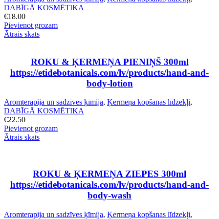
DABĪGĀ KOSMĒTIKA
€
18.00
Pievienot grozam
Ātrais skats
ROKU & ĶERMEŅA PIENIŅŠ 300ml
https://etidebotanicals.com/lv/products/hand-and-
body-lotion
Aromterapija un sadzīves ķīmija
,
Ķermeņa kopšanas līdzekļi
,
DABĪGĀ KOSMĒTIKA
€
22.50
Pievienot grozam
Ātrais skats
ROKU & ĶERMEŅA ZIEPES 300ml
https://etidebotanicals.com/lv/products/hand-and-
body-wash
Aromterapija un sadzīves ķīmija
,
Ķermeņa kopšanas līdzekļi
,