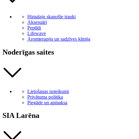
Himalaju skanošie trauki
Aksesuāri
Peptīdi
Lifewave
Aromterapija un sadzīves ķīmija
Noderīgas saites
Lietošanas noteikumi
Privātuma politika
Piegāde un apmaksa
SIA Larēna