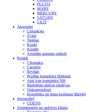
PLUTO
MARS
MERCURY
SATURN
LILIT
Aksesuāri
Lietuskoks
Zvani
Tinkšas
Konki
Kristāli
Aromātu gaismas orākuli
Peptīdi
Citomaksi
Citogēni
Revilab
Peptīdu kompleksi šķīdumā
Anti Age kompleksi NB
Bioloģiski aktīvas piedevas
Onkoprotektori
Kosmētika un matu kopšanas līdzekļi
Stressrelief
ŪDENS
Aromterapija un sadzīves ķīmija