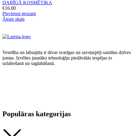
DABĪGĀ KOSMĒTIKA
€
16.00
Pievienot grozam
Ātrais skats
Veselība un labsajūta ir divas svarīgas un savstarpēji saistītas dzīves
jomas. Izvēlies jaunāko tehnoloģiju piedāvātās iespējas to
uzlabošanā un saglabāšanā.
Populāras kategorijas