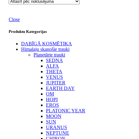
Close
Produktu Kategorijas
DABĪGĀ KOSMĒTIKA
Himalaju skanošie trauki
Planetārie trauki
SEDNA
ALFA
THETA
VENUS
JUPITER
EARTH DAY
OM
HOPI
EROS
PLATONIC YEAR
MOON
SUN
URANUS
NEPTUNE
CHIRON