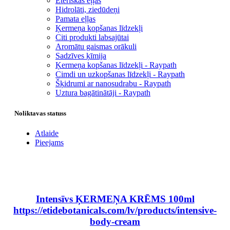
Ēteriskās eļļas
Hidrolāti, ziedūdeņi
Pamata eļļas
Ķermeņa kopšanas līdzekļi
Citi produkti labsajūtai
Aromātu gaismas orākuli
Sadzīves ķīmija
Ķermeņa kopšanas līdzekļi - Raypath
Cimdi un uzkopšanas līdzekļi - Raypath
Šķidrumi ar nanosudrabu - Raypath
Uztura bagātinātāji - Raypath
Noliktavas statuss
Atlaide
Pieejams
Intensīvs ĶERMEŅA KRĒMS 100ml
https://etidebotanicals.com/lv/products/intensive-
body-cream