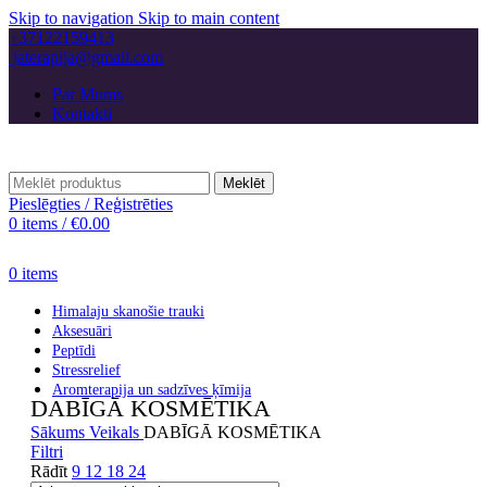
Skip to navigation
Skip to main content
+37122159413
jaterapija@gmail.com
Par Mums
Kontakti
Meklēt
Pieslēgties / Reģistrēties
0
items
/
€
0.00
0
items
Himalaju skanošie trauki
Aksesuāri
Peptīdi
Stressrelief
Aromterapija un sadzīves ķīmija
DABĪGĀ KOSMĒTIKA
Sākums
Veikals
DABĪGĀ KOSMĒTIKA
Filtri
Rādīt
9
12
18
24