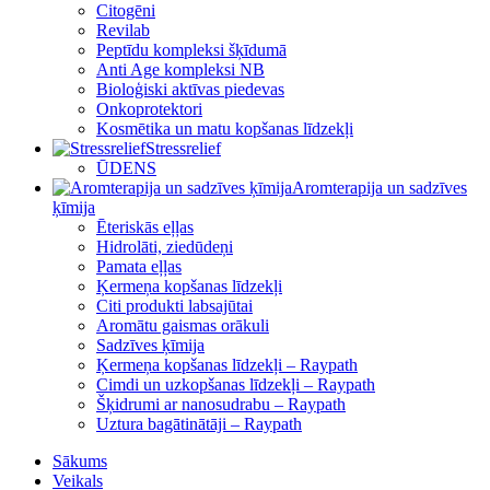
Citogēni
Revilab
Peptīdu kompleksi šķīdumā
Anti Age kompleksi NB
Bioloģiski aktīvas piedevas
Onkoprotektori
Kosmētika un matu kopšanas līdzekļi
Stressrelief
ŪDENS
Aromterapija un sadzīves
ķīmija
Ēteriskās eļļas
Hidrolāti, ziedūdeņi
Pamata eļļas
Ķermeņa kopšanas līdzekļi
Citi produkti labsajūtai
Aromātu gaismas orākuli
Sadzīves ķīmija
Ķermeņa kopšanas līdzekļi – Raypath
Cimdi un uzkopšanas līdzekļi – Raypath
Šķidrumi ar nanosudrabu – Raypath
Uztura bagātinātāji – Raypath
Sākums
Veikals