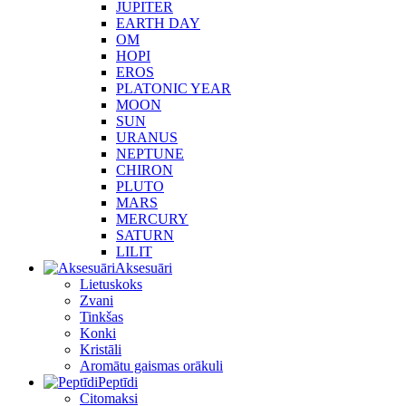
JUPITER
EARTH DAY
OM
HOPI
EROS
PLATONIC YEAR
MOON
SUN
URANUS
NEPTUNE
CHIRON
PLUTO
MARS
MERCURY
SATURN
LILIT
Aksesuāri
Lietuskoks
Zvani
Tinkšas
Konki
Kristāli
Aromātu gaismas orākuli
Peptīdi
Citomaksi