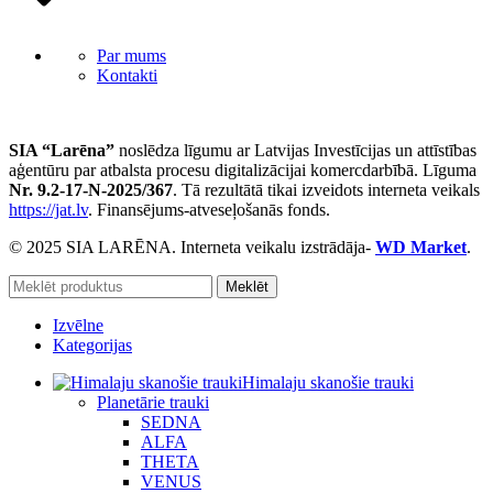
Par mums
Kontakti
SIA “Larēna”
noslēdza līgumu ar Latvijas Investīcijas un attīstības
aģentūru par atbalsta procesu digitalizācijai komercdarbībā. Līguma
Nr. 9.2-17-N-2025/367
. Tā rezultātā tikai izveidots interneta veikals
https://jat.lv
. Finansējums-atveseļošanās fonds.
© 2025 SIA LARĒNA. Interneta veikalu izstrādāja-
WD Market
.
Meklēt
Izvēlne
Kategorijas
Himalaju skanošie trauki
Planetārie trauki
SEDNA
ALFA
THETA
VENUS