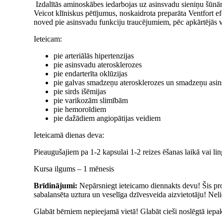
Izdalītās aminoskābes iedarbojas uz asinsvadu sieniņu šūnā
Veicot klīniskus pētījumus, noskaidrota preparāta Ventfort 
noved pie asinsvadu funkciju traucējumiem, pēc apkārtējās v
Ieteicam:
pie arteriālās hipertenzijas
pie asinsvadu aterosklerozes
pie endarterīta oklūzijas
pie galvas smadzeņu aterosklerozes un smadzeņu asin
pie sirds išēmijas
pie varikozām slimībām
pie hemoroīdiem
pie dažādiem angiopātijas veidiem
Ieteicamā dienas deva:
Pieaugušajiem pa 1-2 kapsulai 1-2 reizes ēšanas laikā vai ling
Kursa ilgums – 1 mēnesis
Brīdinājumi:
Nepārsniegt ieteicamo diennakts devu! Šis pro
sabalansēta uztura un veselīga dzīvesveida aizvietotāju! Neli
Glabāt bērniem nepieejamā vietā! Glabāt cieši noslēgtā iepak