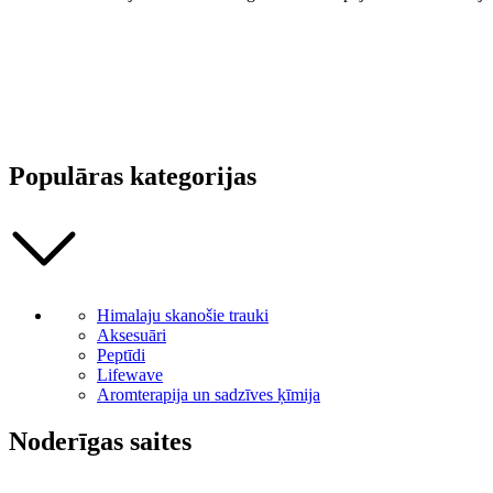
Populāras kategorijas
Himalaju skanošie trauki
Aksesuāri
Peptīdi
Lifewave
Aromterapija un sadzīves ķīmija
Noderīgas saites