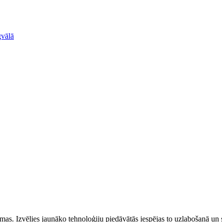
gvālā
 jomas. Izvēlies jaunāko tehnoloģiju piedāvātās iespējas to uzlabošanā un