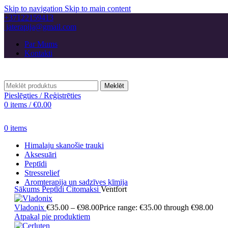
Skip to navigation
Skip to main content
+37122159413
jaterapija@gmail.com
Par Mums
Kontakti
Meklēt
Pieslēgties / Reģistrēties
0
items
/
€
0.00
0
items
Himalaju skanošie trauki
Aksesuāri
Peptīdi
Stressrelief
Aromterapija un sadzīves ķīmija
Sākums
Peptīdi
Citomaksi
Ventfort
Vladonix
€
35.00
–
€
98.00
Price range: €35.00 through €98.00
Atpakaļ pie produktiem