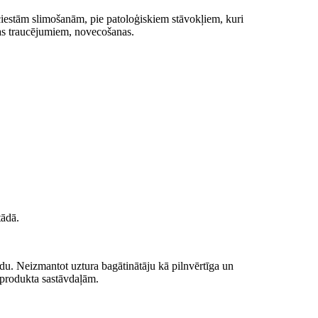
ciestām slimošanām, pie patoloģiskiem stāvokļiem, kuri
ņas traucējumiem, novecošanas.
tādā.
du. Neizmantot uztura bagātinātāju kā pilnvērtīga un
o produkta sastāvdaļām.