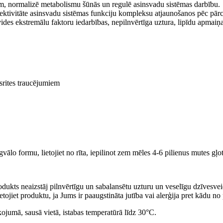
m, normalizē metabolismu šūnās un regulē asinsvadu sistēmas darbību.
efektivitāte asinsvadu sistēmas funkciju kompleksu atjaunošanos pēc pār
ides ekstremālu faktoru iedarbības, nepilnvērtīga uztura, lipīdu apmai
srites traucējumiem
vālo formu, lietojiet no rīta, iepilinot zem mēles 4-6 pilienus mutes gļo
dukts neaizstāj pilnvērtīgu un sabalansētu uzturu un veselīgu dzīvesvei
etojiet produktu, ja Jums ir paaugstināta jutība vai alerģija pret kādu n
ojumā, sausā vietā, istabas temperatūrā līdz 30°C.