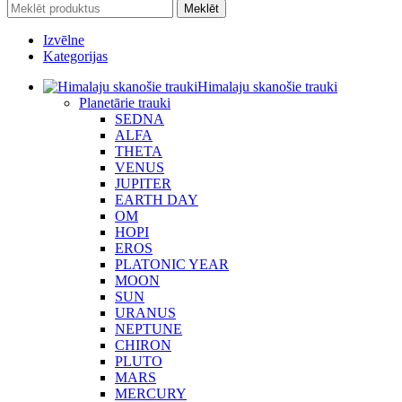
Meklēt
Izvēlne
Kategorijas
Himalaju skanošie trauki
Planetārie trauki
SEDNA
ALFA
THETA
VENUS
JUPITER
EARTH DAY
OM
HOPI
EROS
PLATONIC YEAR
MOON
SUN
URANUS
NEPTUNE
CHIRON
PLUTO
MARS
MERCURY