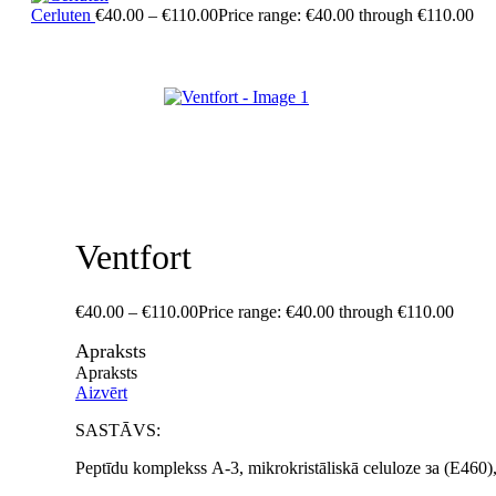
Cerluten
€
40.00
–
€
110.00
Price range: €40.00 through €110.00
Ventfort
€
40.00
–
€
110.00
Price range: €40.00 through €110.00
Apraksts
Apraksts
Aizvērt
SASTĀVS:
Peptīdu komplekss А-3, mikrokristāliskā celuloze за (Е460), 