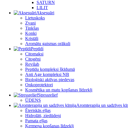
SATURN
LILIT
Aksesuāri
Lietuskoks
Zvani
Tinkšas
Konki
Kristāli
Aromātu gaismas orākuli
Peptīdi
Citomaksi
Citogēni
Revilab
Peptīdu kompleksi šķīdumā
Anti Age kompleksi NB
Bioloģiski aktīvas piedevas
Onkoprotektori
Kosmētika un matu kopšanas līdzekļi
Stressrelief
ŪDENS
Aromterapija un sadzīves ķī
Ēteriskās eļļas
Hidrolāti, ziedūdeņi
Pamata eļļas
Ķermeņa kopšanas līdzekļi