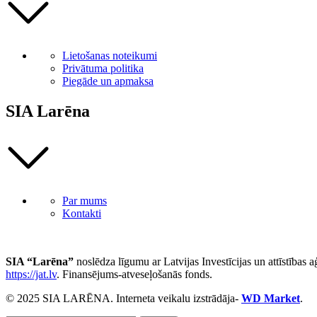
Lietošanas noteikumi
Privātuma politika
Piegāde un apmaksa
SIA Larēna
Par mums
Kontakti
SIA “Larēna”
noslēdza līgumu ar Latvijas Investīcijas un attīstības 
https://jat.lv
. Finansējums-atveseļošanās fonds.
© 2025 SIA LARĒNA. Interneta veikalu izstrādāja-
WD Market
.