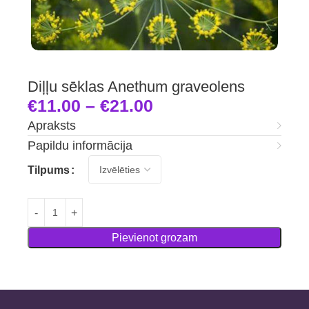
Diļļu sēklas Anethum graveolens
€
11.00
–
€
21.00
Apraksts
Papildu informācija
Tilpums
Pievienot grozam