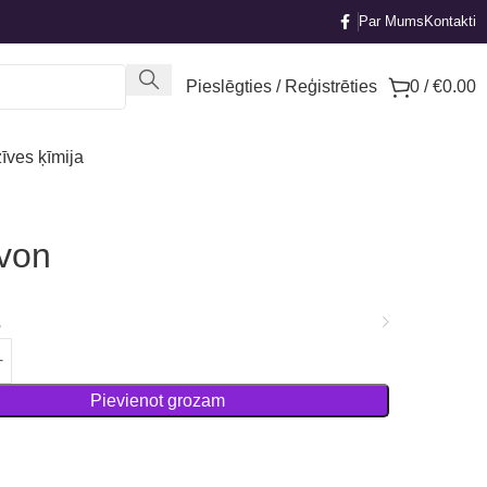
Par Mums
Kontakti
Pieslēgties / Reģistrēties
0
/
€
0.00
īves ķīmija
von
s
Pievienot grozam