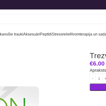
kanošie trauki
Aksesuāri
Peptīdi
Stressrelief
Aromterapija un sadz
Trez
€
6.00
Aprakst