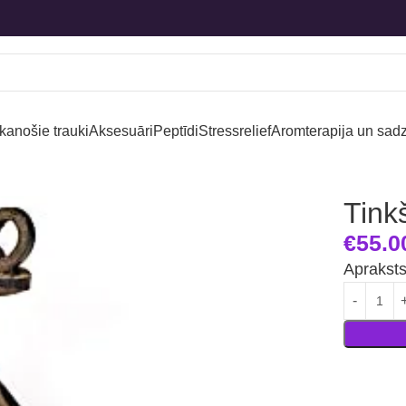
kanošie trauki
Aksesuāri
Peptīdi
Stressrelief
Aromterapija un sadz
Tink
€
55.0
Aprakst