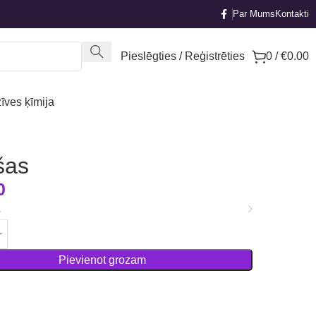
Par Mums
Kontakti
Pieslēgties / Reģistrēties
0
/
€
0.00
īves ķīmija
šas
0
s
Pievienot grozam