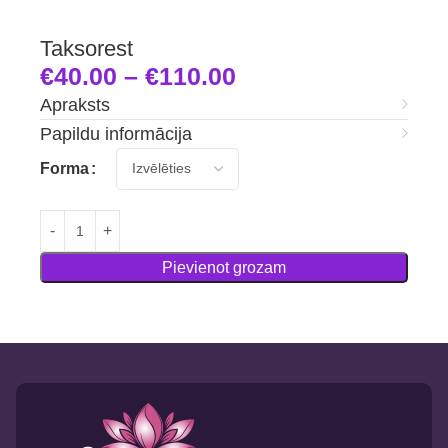
Taksorest
€
40.00
–
€
110.00
Apraksts
Papildu informācija
Forma
Pievienot grozam