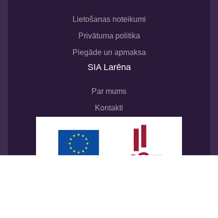
Lietošanas noteikumi
Privātuma politika
Piegāde un apmaksa
SIA Larēna
Par mums
Kontakti
SIA “Larēna”
noslēdza līgumu ar Latvijas
Investīcijas un attīstības aģentūru par atbalsta
procesu digitalizācijai komercdarbībā. Līguma
Nr.