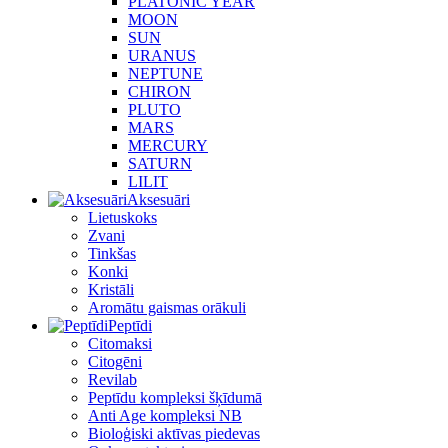
PLATONIC YEAR
MOON
SUN
URANUS
NEPTUNE
CHIRON
PLUTO
MARS
MERCURY
SATURN
LILIT
Aksesuāri
Lietuskoks
Zvani
Tinkšas
Konki
Kristāli
Aromātu gaismas orākuli
Peptīdi
Citomaksi
Citogēni
Revilab
Peptīdu kompleksi šķīdumā
Anti Age kompleksi NB
Bioloģiski aktīvas piedevas