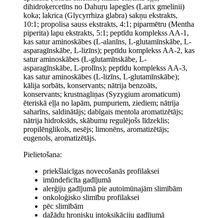
dihidroķercetīns no Dahuŗu lapegles (Larix gmelinii)
koka; lakrica (Glycyrrhiza glabra) sakņu ekstrakts,
10:1; propolisa sauss ekstrakts, 4:1; piparmētru (Mentha
piperita) lapu ekstrakts, 5:1; peptīdu komplekss AA-1,
kas satur aminoskābes (L-alanīns, L-glutamīnskābe, L-
asparagīnskābe, L-lizīns); peptīdu komplekss AA-2, kas
satur aminoskābes (L-glutamīnskābe, L-
asparagīnskābe, L-prolīns); peptīdu komplekss AA-3,
kas satur aminoskābes (L-lizīns, L-glutamīnskābe);
kālija sorbāts, konservants; nātrija benzoāts,
konservants; krustnagliņas (Syzygium aromaticum)
ēteriskā eļļa no lapām, pumpuriem, ziediem; nātrija
saharīns, saldinātājs; dabīgais mentola aromatizētājs;
nātrija hidroksīds, skābumu regulējošs līdzeklis;
propilēnglikols, nesējs; limonēns, aromatizētājs;
eugenols, aromatizētājs.
Pielietošana:
priekšlaicīgas novecošanās profilaksei
imūndeficīta gadījumā
alerģiju gadījumā pie autoimūnajām slimībām
onkoloģisko slimību profilaksei
pēc slimībām
dažādu hronisku intoksikāciju gadījumā