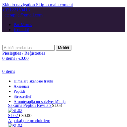
Skip to navigation
Skip to main content
+37122159413
jaterapija@gmail.com
Par Mums
Kontakti
Meklēt
Pieslēgties / Reģistrēties
0
items
/
€
0.00
0
items
Himalaju skanošie trauki
Aksesuāri
Peptīdi
Stressrelief
Aromterapija un sadzīves ķīmija
Sākums
Peptīdi
Revilab
SL03
SL02
€
30.00
Atpakaļ pie produktiem