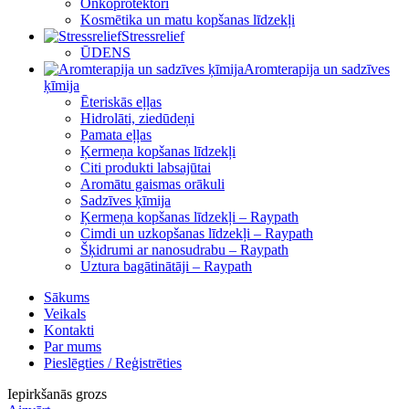
Onkoprotektori
Kosmētika un matu kopšanas līdzekļi
Stressrelief
ŪDENS
Aromterapija un sadzīves
ķīmija
Ēteriskās eļļas
Hidrolāti, ziedūdeņi
Pamata eļļas
Ķermeņa kopšanas līdzekļi
Citi produkti labsajūtai
Aromātu gaismas orākuli
Sadzīves ķīmija
Ķermeņa kopšanas līdzekļi – Raypath
Cimdi un uzkopšanas līdzekļi – Raypath
Šķidrumi ar nanosudrabu – Raypath
Uztura bagātinātāji – Raypath
Sākums
Veikals
Kontakti
Par mums
Pieslēgties / Reģistrēties
Iepirkšanās grozs