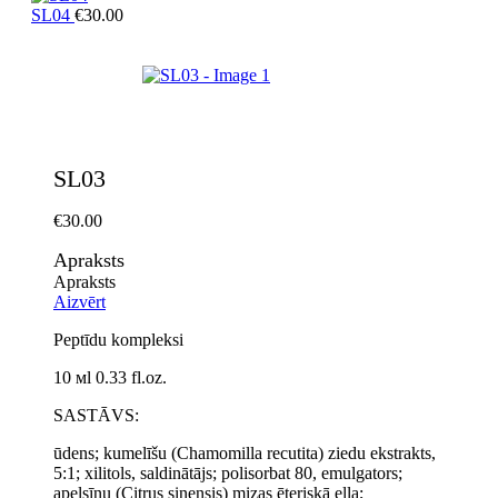
SL04
€
30.00
SL03
€
30.00
Apraksts
Apraksts
Aizvērt
Peptīdu kompleksi
10 мl 0.33 fl.oz.
SASTĀVS:
ūdens; kumelīšu (Chamomilla recutita) ziedu ekstrakts,
5:1; xilitols, saldinātājs; polisorbat 80, emulgators;
apelsīnu (Citrus sinensis) mizas ēteriskā eļļa;