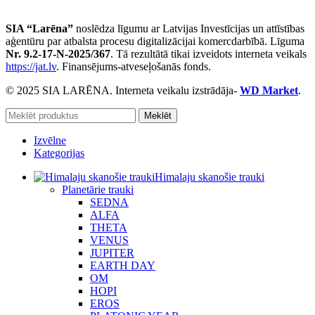
SIA “Larēna”
noslēdza līgumu ar Latvijas Investīcijas un attīstības
aģentūru par atbalsta procesu digitalizācijai komercdarbībā. Līguma
Nr. 9.2-17-N-2025/367
. Tā rezultātā tikai izveidots interneta veikals
https://jat.lv
. Finansējums-atveseļošanās fonds.
© 2025 SIA LARĒNA. Interneta veikalu izstrādāja-
WD Market
.
Meklēt
Izvēlne
Kategorijas
Himalaju skanošie trauki
Planetārie trauki
SEDNA
ALFA
THETA
VENUS
JUPITER
EARTH DAY
OM
HOPI
EROS