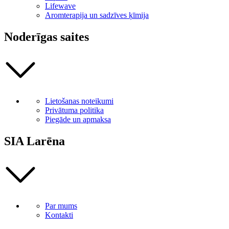
Lifewave
Aromterapija un sadzīves ķīmija
Noderīgas saites
Lietošanas noteikumi
Privātuma politika
Piegāde un apmaksa
SIA Larēna
Par mums
Kontakti