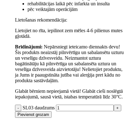
rehabilitācijas laikā pēc infarkta un insulta
pēc veiktajām operācijām
Lietošanas rekomendācija:
Lietojiet no rīta, iepilinot zem mēles 4-6 pilienus mutes
gļotādā.
Brīdinājumi:
Nepārsniegt ieteicamo diennakts devu!
Šis produkts neaizstāj pilnvērtīgu un sabalansētu uzturu
un veselīgu dzīvesveidu. Neizmantot uztura
bagātinātāju kā pilnvērtīga un sabalansēta uztura un
veselīga dzīvesveida aizvietotāju! Nelietojiet produktu,
ja Jums ir paaugstināta jutība vai alerģija pret kādu no
produkta sastāvdaļām.
Glabāt bērniem nepieejamā vietā! Glabāt cieši noslēgtā
iepakojumā, sausā vietā, istabas temperatūrā līdz 30°C.
SL03 daudzums
Pievienot grozam