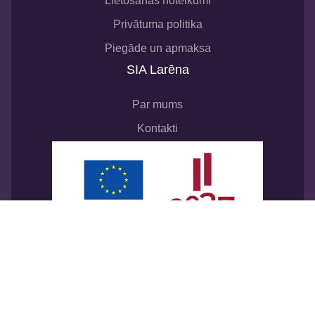
Lietošanas noteikumi
Privātuma politika
Piegāde un apmaksa
SIA Larēna
Par mums
Kontakti
SIA “Larēna”
noslēdza līgumu ar Latvijas
Investīcijas un attīstības aģentūru par atbalsta
procesu digitalizācijai komercdarbībā. Līguma
Nr.
9.2-17-N-2025/367
. Tā rezultātā tikai izveidots
interneta veikals
https://jat.lv
. Finansējums-