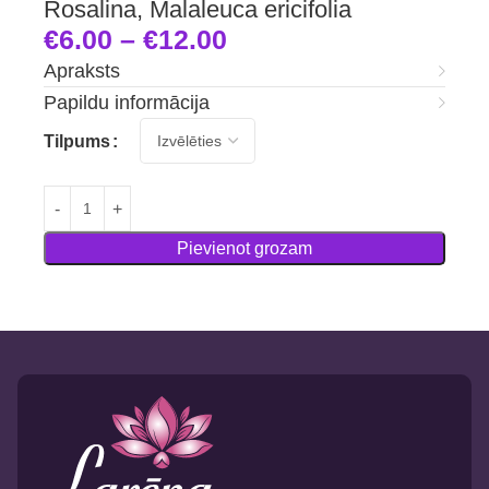
Rosalina, Malaleuca ericifolia
€
6.00
–
€
12.00
Apraksts
Papildu informācija
Tilpums
Pievienot grozam