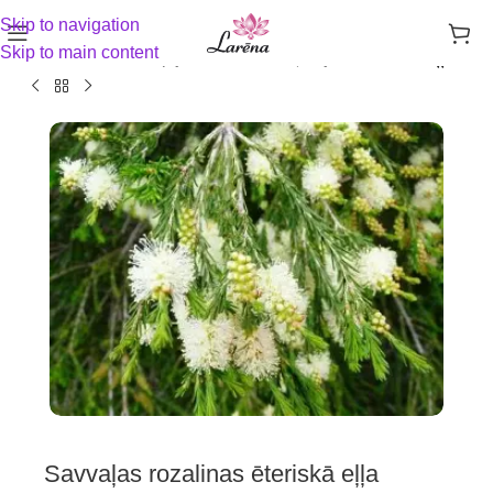
Skip to navigation
Skip to main content
Sākums
Aromterapija un sadzīves ķīmija
Ēteriskās eļļas
Savvaļas rozalinas ēteriskā eļļa