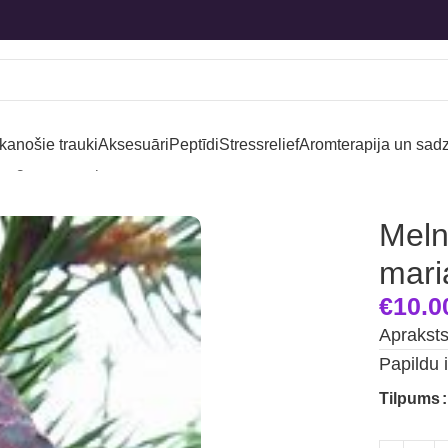
kanošie trauki
Aksesuāri
Peptīdi
Stressrelief
Aromterapija un sadz
negle-Black spruce, Picea mariana
Meln
mari
€
10.0
Aprakst
Papildu 
Tilpums