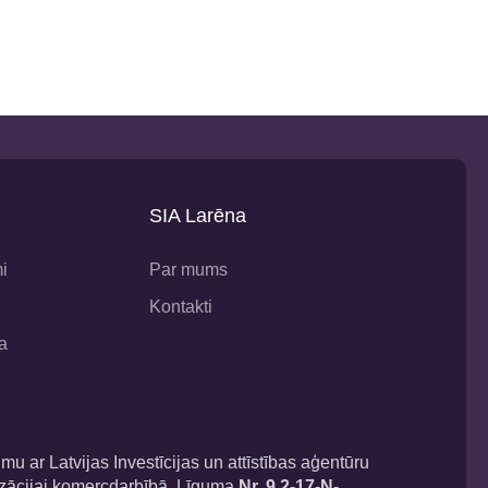
SIA Larēna
i
Par mums
Kontakti
a
u ar Latvijas Investīcijas un attīstības aģentūru
lizācijai komercdarbībā. Līguma
Nr. 9.2-17-N-