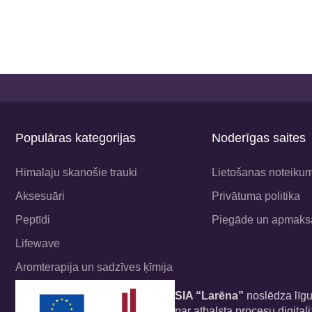
Populāras kategorijas
Noderīgas saites
Himalaju skanošie trauki
Lietošanas noteikum
Aksesuāri
Privātuma politika
Peptīdi
Piegāde un apmaks
Lifewave
Aromterapija un sadzīves ķīmija
SIA “Larēna”
noslēdza līgum
par atbalsta procesu digita