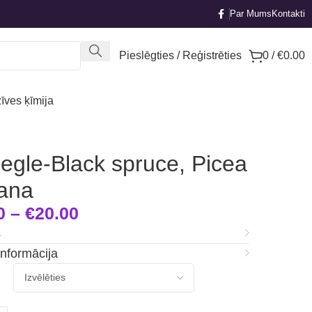
Par Mums
Kontakti
Pieslēgties / Reģistrēties
0
/
€
0.00
īves ķīmija
egle-Black spruce, Picea
ana
0
–
€
20.00
s
informācija