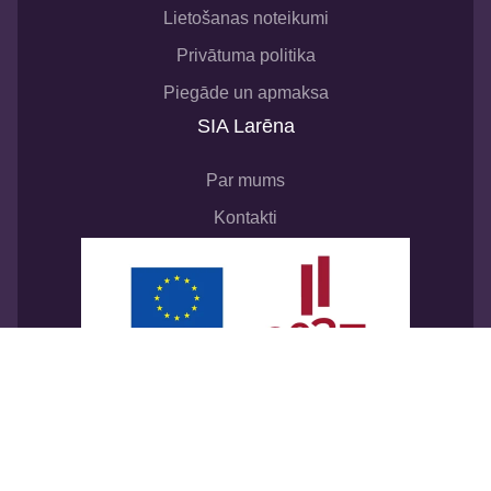
Lietošanas noteikumi
Privātuma politika
Piegāde un apmaksa
SIA Larēna
Par mums
Kontakti
SIA “Larēna”
noslēdza līgumu ar Latvijas
Investīcijas un attīstības aģentūru par atbalsta
procesu digitalizācijai komercdarbībā. Līguma
Nr.
9.2-17-N-2025/367
. Tā rezultātā tikai izveidots