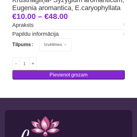
Eugenia aromantica, E.caryophyllata
€
10.00
–
€
48.00
Apraksts
Papildu informācija
Tilpums
Pievienot grozam