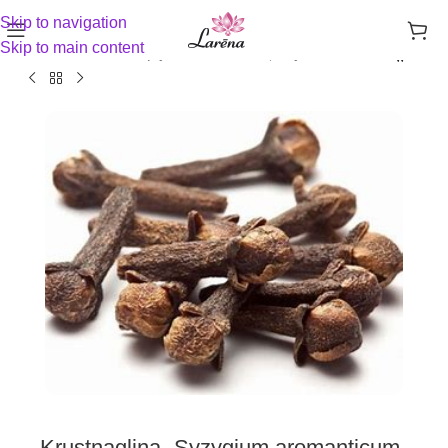
Skip to navigation
Skip to main content
Sākums
Aromterapija un sadzīves ķīmija
Ēteriskās eļļas
Krustnagliņa- Syzygium aromanticum,