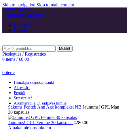
Skip to navigation
Skip to main content
+37122159413
jaterapija@gmail.com
Par Mums
Kontakti
Meklēt
Pieslēgties / Reģistrēties
0
items
/
€
0.00
0
items
Himalaju skanošie trauki
Aksesuāri
Peptīdi
Stressrelief
Aromterapija un sadzīves ķīmija
Sākums
Peptīdi
Anti Age kompleksi NB
Jaunums! GPL Man
30 kapsulas
Jaunums! GPL Femme 30 kapsulas
€
280.00
Atpakaļ pie produktiem