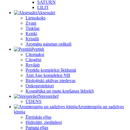
SATURN
LILIT
Aksesuāri
Lietuskoks
Zvani
Tinkšas
Konki
Kristāli
Aromātu gaismas orākuli
Peptīdi
Citomaksi
Citogēni
Revilab
Peptīdu kompleksi šķīdumā
Anti Age kompleksi NB
Bioloģiski aktīvas piedevas
Onkoprotektori
Kosmētika un matu kopšanas līdzekļi
Stressrelief
ŪDENS
Aromterapija un sadzīves
ķīmija
Ēteriskās eļļas
Hidrolāti, ziedūdeņi
Pamata eļļas