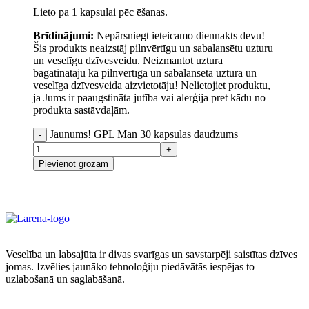
Lieto pa 1 kapsulai pēc ēšanas.
Brīdinājumi:
Nepārsniegt ieteicamo diennakts devu!
Šis produkts neaizstāj pilnvērtīgu un sabalansētu uzturu
un veselīgu dzīvesveidu. Neizmantot uztura
bagātinātāju kā pilnvērtīga un sabalansēta uztura un
veselīga dzīvesveida aizvietotāju! Nelietojiet produktu,
ja Jums ir paaugstināta jutība vai alerģija pret kādu no
produkta sastāvdaļām.
Jaunums! GPL Man 30 kapsulas daudzums
Pievienot grozam
Veselība un labsajūta ir divas svarīgas un savstarpēji saistītas dzīves
jomas. Izvēlies jaunāko tehnoloģiju piedāvātās iespējas to
uzlabošanā un saglabāšanā.