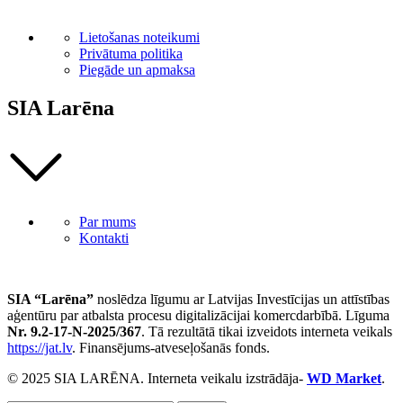
Lietošanas noteikumi
Privātuma politika
Piegāde un apmaksa
SIA Larēna
Par mums
Kontakti
SIA “Larēna”
noslēdza līgumu ar Latvijas Investīcijas un attīstības
aģentūru par atbalsta procesu digitalizācijai komercdarbībā. Līguma
Nr. 9.2-17-N-2025/367
. Tā rezultātā tikai izveidots interneta veikals
https://jat.lv
. Finansējums-atveseļošanās fonds.
© 2025 SIA LARĒNA. Interneta veikalu izstrādāja-
WD Market
.