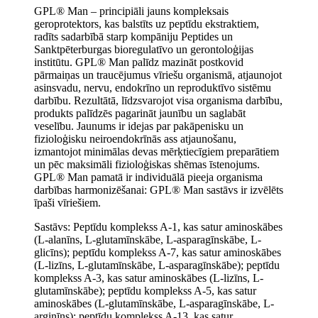
GPL® Man – principiāli jauns kompleksais
geroprotektors, kas balstīts uz peptīdu ekstraktiem,
radīts sadarbībā starp kompāniju Peptides un
Sanktpēterburgas bioregulatīvo un gerontoloģijas
institūtu. GPL® Man palīdz mazināt postkovid
pārmaiņas un traucējumus vīriešu organismā, atjaunojot
asinsvadu, nervu, endokrīno un reproduktīvo sistēmu
darbību. Rezultātā, līdzsvarojot visa organisma darbību,
produkts palīdzēs pagarināt jaunību un saglabāt
veselību. Jaunums ir idejas par pakāpenisku un
fizioloģisku neiroendokrīnās ass atjaunošanu,
izmantojot minimālas devas mērķtiecīgiem preparātiem
un pēc maksimāli fizioloģiskas shēmas īstenojums.
GPL® Man pamatā ir individuālā pieeja organisma
darbības harmonizēšanai: GPL® Man sastāvs ir izvēlēts
īpaši vīriešiem.
Sastāvs: Peptīdu komplekss A-1, kas satur aminoskābes
(L-alanīns, L-glutamīnskābe, L-asparagīnskābe, L-
glicīns); peptīdu komplekss A-7, kas satur aminoskābes
(L-lizīns, L-glutamīnskābe, L-asparagīnskābe); peptīdu
komplekss A-3, kas satur aminoskābes (L-lizīns, L-
glutamīnskābe); peptīdu komplekss A-5, kas satur
aminoskābes (L-glutamīnskābe, L-asparagīnskābe, L-
arginīns); peptīdu komplekss A-13, kas satur