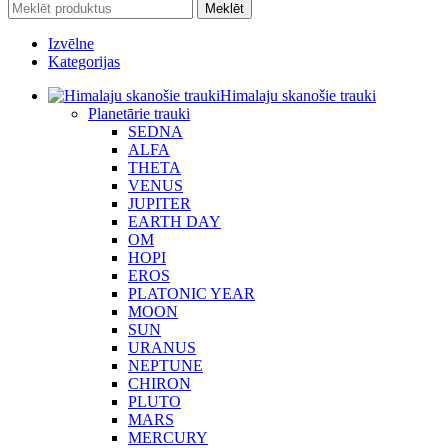
Meklēt
Izvēlne
Kategorijas
Himalaju skanošie trauki
Planetārie trauki
SEDNA
ALFA
THETA
VENUS
JUPITER
EARTH DAY
OM
HOPI
EROS
PLATONIC YEAR
MOON
SUN
URANUS
NEPTUNE
CHIRON
PLUTO
MARS
MERCURY