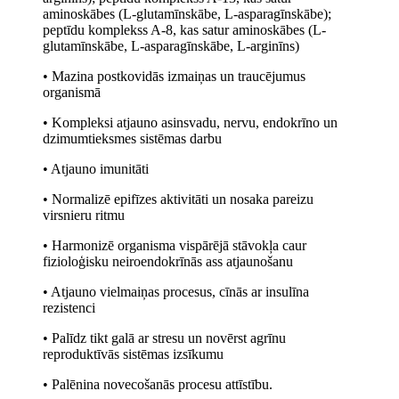
aminoskābes (L-glutamīnskābe, L-asparagīnskābe);
peptīdu komplekss A-8, kas satur aminoskābes (L-
glutamīnskābe, L-asparagīnskābe, L-arginīns)
• Mazina postkovidās izmaiņas un traucējumus
organismā
• Kompleksi atjauno asinsvadu, nervu, endokrīno un
dzimumtieksmes sistēmas darbu
• Atjauno imunitāti
• Normalizē epifīzes aktivitāti un nosaka pareizu
virsnieru ritmu
• Harmonizē organisma vispārējā stāvokļa caur
fizioloģisku neiroendokrīnās ass atjaunošanu
• Atjauno vielmaiņas procesus, cīnās ar insulīna
rezistenci
• Palīdz tikt galā ar stresu un novērst agrīnu
reproduktīvās sistēmas izsīkumu
• Palēnina novecošanās procesu attīstību.