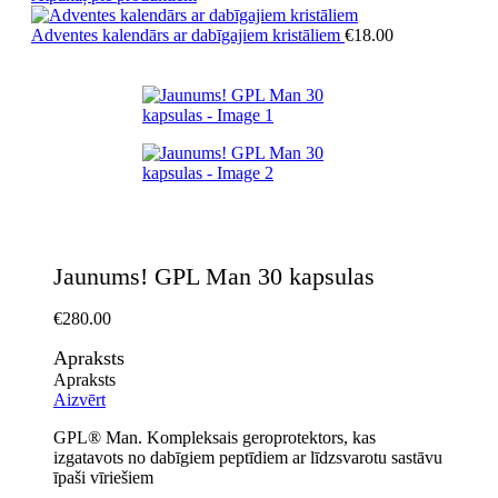
Adventes kalendārs ar dabīgajiem kristāliem
€
18.00
Jaunums! GPL Man 30 kapsulas
€
280.00
Apraksts
Apraksts
Aizvērt
GPL® Man. Kompleksais geroprotektors, kas
izgatavots no dabīgiem peptīdiem ar līdzsvarotu sastāvu
īpaši vīriešiem