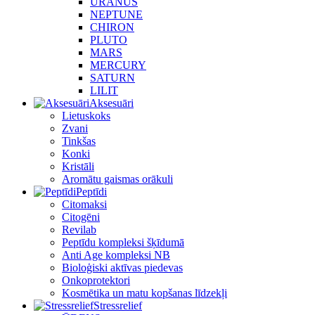
URANUS
NEPTUNE
CHIRON
PLUTO
MARS
MERCURY
SATURN
LILIT
Aksesuāri
Lietuskoks
Zvani
Tinkšas
Konki
Kristāli
Aromātu gaismas orākuli
Peptīdi
Citomaksi
Citogēni
Revilab
Peptīdu kompleksi šķīdumā
Anti Age kompleksi NB
Bioloģiski aktīvas piedevas
Onkoprotektori
Kosmētika un matu kopšanas līdzekļi
Stressrelief