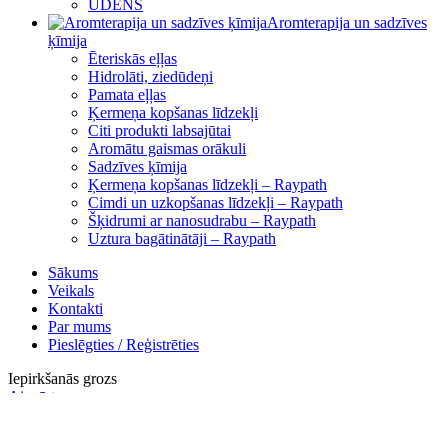
ŪDENS
Aromterapija un sadzīves
ķīmija
Ēteriskās eļļas
Hidrolāti, ziedūdeņi
Pamata eļļas
Ķermeņa kopšanas līdzekļi
Citi produkti labsajūtai
Aromātu gaismas orākuli
Sadzīves ķīmija
Ķermeņa kopšanas līdzekļi – Raypath
Cimdi un uzkopšanas līdzekļi – Raypath
Šķidrumi ar nanosudrabu – Raypath
Uztura bagātinātāji – Raypath
Sākums
Veikals
Kontakti
Par mums
Pieslēgties / Reģistrēties
Iepirkšanās grozs
Aizvērt
Ienākt
Aizvērt