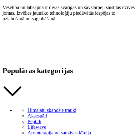
Veselība un labsajūta ir divas svarīgas un savstarpēji saistītas dzīves
jomas. Izvēlies jaunāko tehnoloģiju piedāvātās iespējas to
uzlabošanā un saglabāšanā.
Populāras kategorijas
Himalaju skanošie trauki
Aksesuāri
Peptīdi
Lifewave
Aromterapija un sadzīves ķīmija