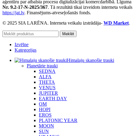
aģentūru par atbalsta procesu digitalizācijai komercdarbībā. Līguma
Nr. 9.2-17-N-2025/367
. Tā rezultātā tikai izveidots interneta veikals
https://jat.lv
. Finansējums-atveseļošanās fonds.
© 2025 SIA LARĒNA. Interneta veikalu izstrādāja-
WD Market
.
Meklēt
Izvēlne
Kategorijas
Himalaju skanošie trauki
Planetārie trauki
SEDNA
ALFA
THETA
VENUS
JUPITER
EARTH DAY
OM
HOPI
EROS
PLATONIC YEAR
MOON
SUN