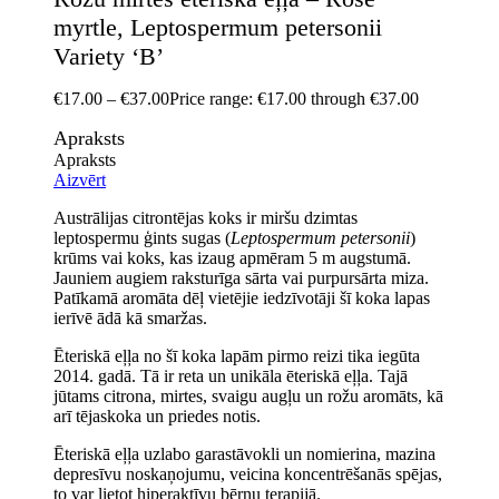
myrtle, Leptospermum petersonii
Variety ‘B’
€
17.00
–
€
37.00
Price range: €17.00 through €37.00
Apraksts
Apraksts
Aizvērt
Austrālijas citrontējas koks ir miršu dzimtas
leptospermu ģints sugas (
Leptospermum petersonii
)
krūms vai koks, kas izaug apmēram 5 m augstumā.
Jauniem augiem raksturīga sārta vai purpursārta miza.
Patīkamā aromāta dēļ vietējie iedzīvotāji šī koka lapas
ierīvē ādā kā smaržas.
Ēteriskā eļļa no šī koka lapām pirmo reizi tika iegūta
2014. gadā. Tā ir reta un unikāla ēteriskā eļļa. Tajā
jūtams citrona, mirtes, svaigu augļu un rožu aromāts, kā
arī tējaskoka un priedes notis.
Ēteriskā eļļa uzlabo garastāvokli un nomierina, mazina
depresīvu noskaņojumu, veicina koncentrēšanās spējas,
to var lietot hiperaktīvu bērnu terapijā.