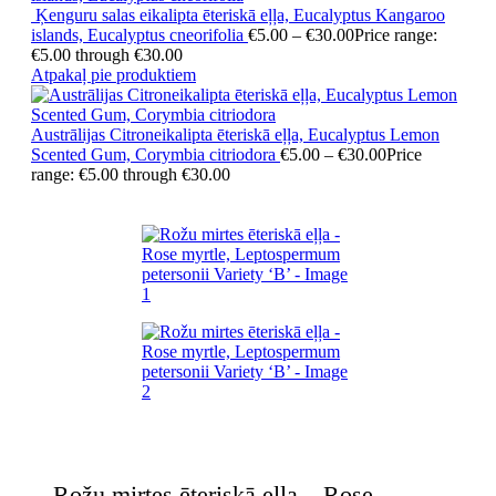
Ķenguru salas eikalipta ēteriskā eļļa, Eucalyptus Kangaroo
islands, Eucalyptus cneorifolia
€
5.00
–
€
30.00
Price range:
€5.00 through €30.00
Atpakaļ pie produktiem
Austrālijas Citroneikalipta ēteriskā eļļa, Eucalyptus Lemon
Scented Gum, Corymbia citriodora
€
5.00
–
€
30.00
Price
range: €5.00 through €30.00
Rožu mirtes ēteriskā eļļa – Rose