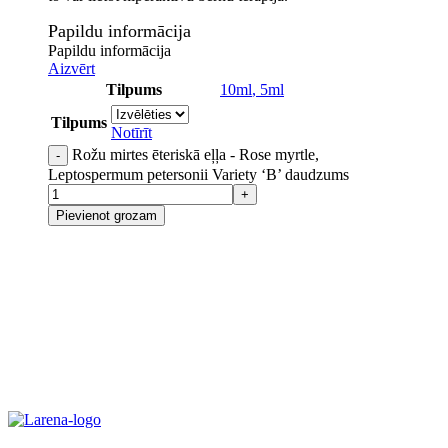
Papildu informācija
Papildu informācija
Aizvērt
Tilpums
10ml
,
5ml
Tilpums
Notīrīt
Rožu mirtes ēteriskā eļļa - Rose myrtle,
Leptospermum petersonii Variety ‘B’ daudzums
Pievienot grozam