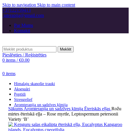
Skip to navigation
Skip to main content
+37122159413
jaterapija@gmail.com
Par Mums
Kontakti
Meklēt
Pieslēgties / Reģistrēties
0
items
/
€
0.00
0
items
Himalaju skanošie trauki
Aksesuāri
Peptīdi
Stressrelief
Aromterapija un sadzīves ķīmija
Sākums
Aromterapija un sadzīves ķīmija
Ēteriskās eļļas
Rožu
mirtes ēteriskā eļļa – Rose myrtle, Leptospermum petersonii
Variety ‘B’