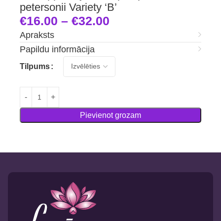
petersonii Variety ‘B’
€
16.00
–
€
32.00
Apraksts
Papildu informācija
Tilpums
Pievienot grozam