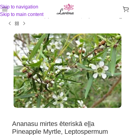
Skip to navigation
Skip to main content
Sākums
Aromterapija un sadzīves ķīmija
Ēteriskās eļļas
Ananasu mirtes ēteriskā eļļa
Pineapple Myrtle, Leptospermum