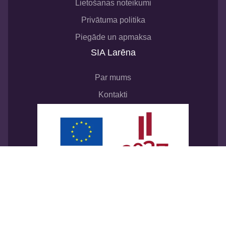
Lietošanas noteikumi
Privātuma politika
Piegāde un apmaksa
SIA Larēna
Par mums
Kontakti
SIA “Larēna”
noslēdza līgumu ar Latvijas
Investīcijas un attīstības aģentūru par atbalsta
procesu digitalizācijai komercdarbībā. Līguma
Nr.
9.2-17-N-2025/367
. Tā rezultātā tikai izveidots